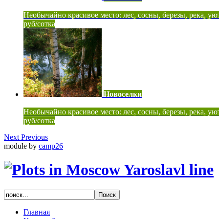
Необычайно красивое место: лес, сосны, березы, река, ую
руб/сотка
Новоселки
Необычайно красивое место: лес, сосны, березы, река, ую
руб/сотка
Next
Previous
module by
camp26
Главная