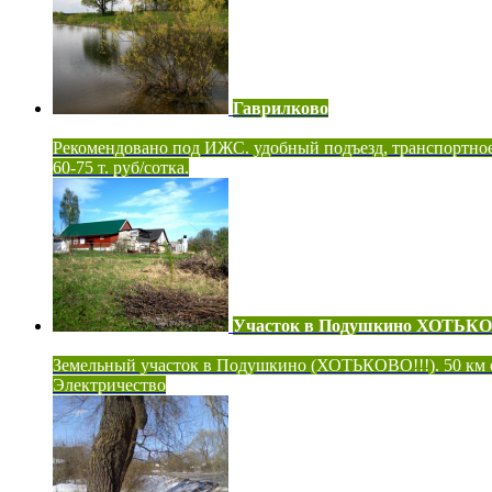
Гаврилково
Рекомендовано под ИЖС. удобный подъезд, транспортно
60-75 т. руб/сотка.
Участок в Подушкино ХОТЬК
Земельный участок в Подушкино (ХОТЬКОВО!!!). 50 км
Электричество