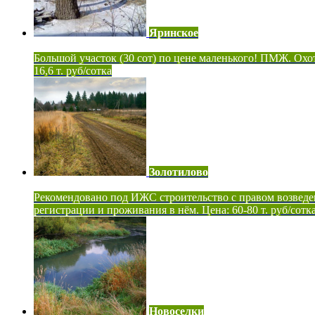
Яринское
Большой участок (30 сот) по цене маленького! ПМЖ. Охот
16,6 т. руб/сотка
Золотилово
Рекомендовано под ИЖС строительство с правом возведе
регистрации и проживания в нём. Цена: 60-80 т. руб/сотк
Новоселки