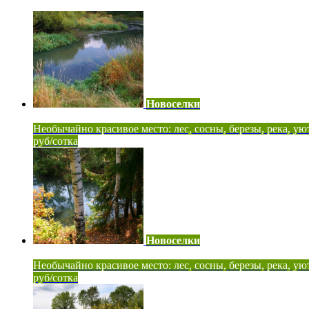
Новоселки
Необычайно красивое место: лес, сосны, березы, река, ую
руб/сотка
Новоселки
Необычайно красивое место: лес, сосны, березы, река, ую
руб/сотка