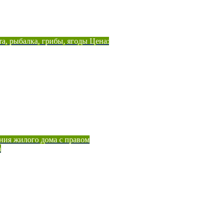
а, рыбалка, грибы, ягоды Цена:
ния жилого дома с правом
а