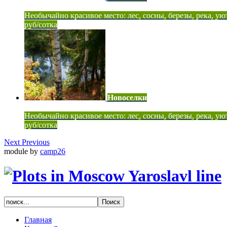
Необычайно красивое место: лес, сосны, березы, река, ую
руб/сотка
Новоселки
Необычайно красивое место: лес, сосны, березы, река, ую
руб/сотка
Next
Previous
module by
camp26
Главная