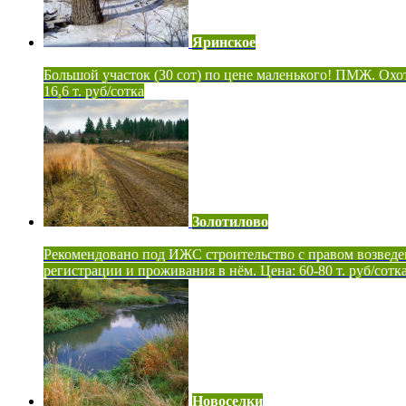
Яринское
Большой участок (30 сот) по цене маленького! ПМЖ. Охот
16,6 т. руб/сотка
Золотилово
Рекомендовано под ИЖС строительство с правом возведе
регистрации и проживания в нём. Цена: 60-80 т. руб/сотк
Новоселки