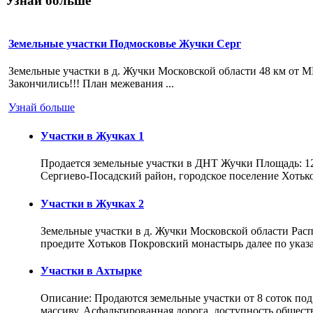
Узнай больше
Земельные участки Подмосковье Жучки Серг
Земельные участки в д. Жучки Московской области 48 км от М
Закончились!!! План межевания ...
Узнай больше
Участки в Жучках 1
Продается земельные участки в ДНТ Жучки Площадь: 12 
Сергиево-Посадский район, городское поселение Хотьк
Участки в Жучках 2
Земельные участки в д. Жучки Московской области Расп
проедите Хотьков Покровский монастырь далее по ука
Участки в Ахтырке
Описание: Продаются земельные участки от 8 соток под
массиву. Асфальтированная дорога, доступность общес