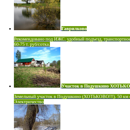
Гаврилково
Рекомендовано под ИЖС. удобный подъезд, транспортно
60-75 т. руб/сотка.
Участок в Подушкино ХОТЬК
Земельный участок в Подушкино (ХОТЬКОВО!!!). 50 км
Электричество