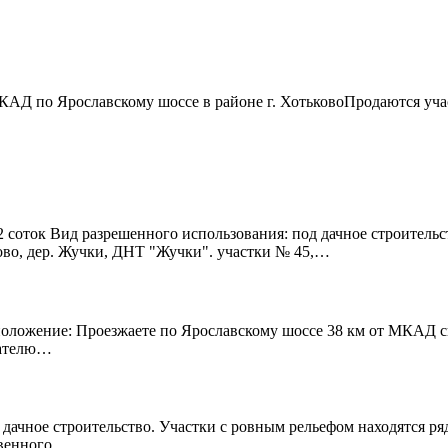
КАД по Ярославскому шоссе в районе г. ХотьковоПродаются учас
соток Вид разрешенного использования: под дачное строительс
ово, дер. Жучки, ДНТ "Жучки". участки № 45,…
оложение: Проезжаете по Ярославскому шоссе 38 км от МКАД св
зателю…
 дачное строительство. Участки с ровным рельефом находятся р
твенного…