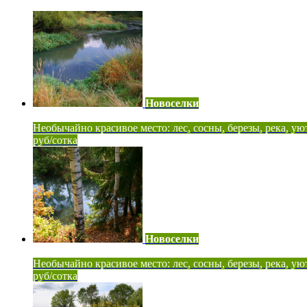
Новоселки
Необычайно красивое место: лес, сосны, березы, река, ую
руб/сотка
Новоселки
Необычайно красивое место: лес, сосны, березы, река, ую
руб/сотка