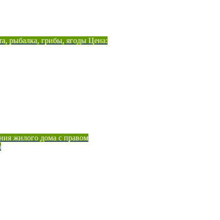
а, рыбалка, грибы, ягоды Цена:
ния жилого дома с правом
а