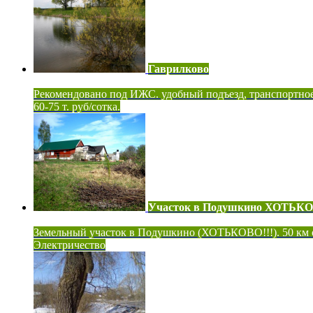
Гаврилково
Рекомендовано под ИЖС. удобный подъезд, транспортно
60-75 т. руб/сотка.
Участок в Подушкино ХОТЬК
Земельный участок в Подушкино (ХОТЬКОВО!!!). 50 км
Электричество