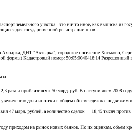
спорт земельного участка - это ничто иное, как выписка из го
ующиеся для государственной регистрации прав…
о Ахтырка, ДНТ "Ахтырка", городское поселение Хотьково, Серг
ьной формы) Кадастровый номер: 50:05:0040418:14 Разрешонный
аза
,3 раза и приблизился к 50 млрд. руб. В наступившем 2008 году
 увеличению доли ипотеки в общем объеме сделок с недвижимос
ил 47 млрд. рублей, а количество сделок — 18,45 тысяч против 2
оду приходом на рынок новых банков. По их оценкам, объем кре