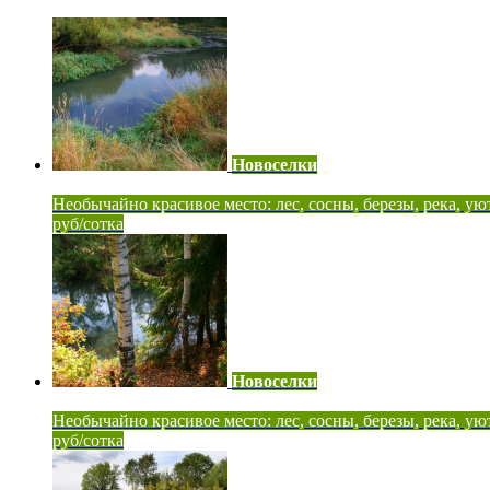
Новоселки
Необычайно красивое место: лес, сосны, березы, река, ую
руб/сотка
Новоселки
Необычайно красивое место: лес, сосны, березы, река, ую
руб/сотка