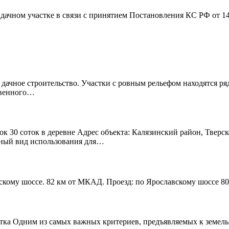
дачном участке в связи с принятием Постановления КС РФ от 1
 дачное строительство. Участки с ровным рельефом находятся р
твенного…
к 30 соток в деревне Адрес объекта: Калязинский район, Тверск
нный вид использования для…
скому шоссе. 82 км от МКАД. Проезд: по Ярославскому шоссе 80
тка Одним из самых важных критериев, предъявляемых к земельно