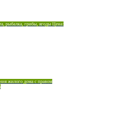
а, рыбалка, грибы, ягоды Цена:
ния жилого дома с правом
а