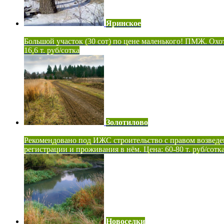
Яринское
Большой участок (30 сот) по цене маленького! ПМЖ. Охот
16,6 т. руб/сотка
Золотилово
Рекомендовано под ИЖС строительство с правом возведе
регистрации и проживания в нём. Цена: 60-80 т. руб/сотк
Новоселки