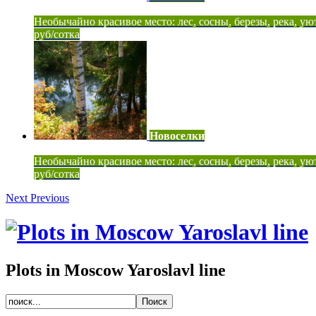
Необычайно красивое место: лес, сосны, березы, река, ую
руб/сотка
Новоселки
Необычайно красивое место: лес, сосны, березы, река, ую
руб/сотка
Next
Previous
Plots in Moscow Yaroslavl line