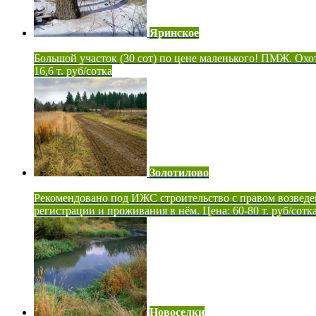
Яринское
Большой участок (30 сот) по цене маленького! ПМЖ. Охот
16,6 т. руб/сотка
Золотилово
Рекомендовано под ИЖС строительство с правом возведе
регистрации и проживания в нём. Цена: 60-80 т. руб/сотк
Новоселки