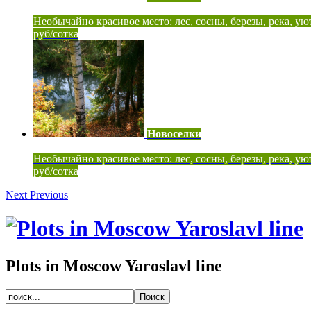
Необычайно красивое место: лес, сосны, березы, река, ую
руб/сотка
Новоселки
Необычайно красивое место: лес, сосны, березы, река, ую
руб/сотка
Next
Previous
Plots in Moscow Yaroslavl line