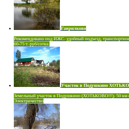
Гаврилково
Рекомендовано под ИЖС. удобный подъезд, транспортно
60-75 т. руб/сотка.
Участок в Подушкино ХОТЬК
Земельный участок в Подушкино (ХОТЬКОВО!!!). 50 км
Электричество