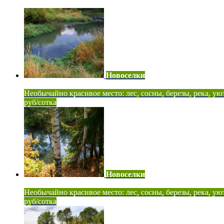
Новоселки
Необычайно красивое место: лес, сосны, березы, река, ую
руб/сотка
Новоселки
Необычайно красивое место: лес, сосны, березы, река, ую
руб/сотка