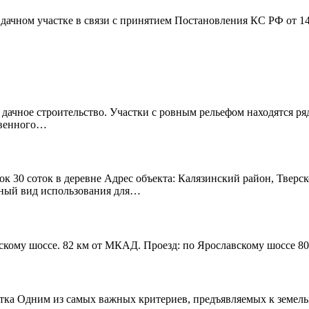
дачном участке в связи с принятием Постановления КС РФ от 1
 дачное строительство. Участки с ровным рельефом находятся р
твенного…
к 30 соток в деревне Адрес объекта: Калязинский район, Тверск
нный вид использования для…
скому шоссе. 82 км от МКАД. Проезд: по Ярославскому шоссе 80
тка Одним из самых важных критериев, предъявляемых к земельно