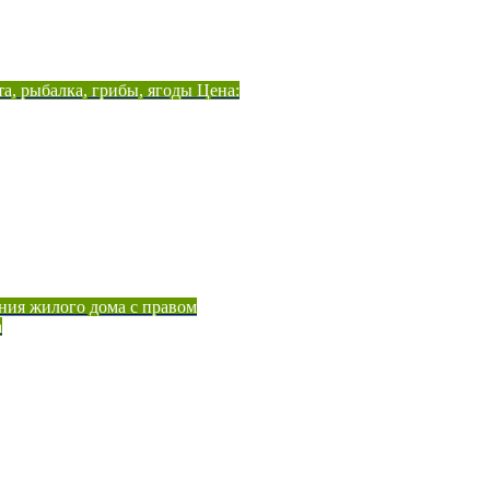
а, рыбалка, грибы, ягоды Цена:
ния жилого дома с правом
а