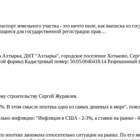
спорт земельного участка - это ничто иное, как выписка из го
ующиеся для государственной регистрации прав…
о Ахтырка, ДНТ "Ахтырка", городское поселение Хотьково, Серг
ьной формы) Кадастровый номер: 50:05:0040418:14 Разрешонный
му строительству Сергей Журавлев.
4%. В этом смысле ипотека одна из самых дешевых в мире", поя
льно инфляции: "Инфляция в США - 2-3%, а ставки на рынке - 6
а по ипотеке занижена относительно ситуации на рынке. По его