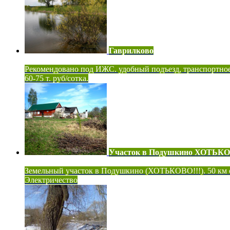
Гаврилково
Рекомендовано под ИЖС. удобный подъезд, транспортно
60-75 т. руб/сотка.
Участок в Подушкино ХОТЬК
Земельный участок в Подушкино (ХОТЬКОВО!!!). 50 км
Электричество