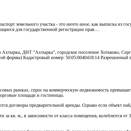
спорт земельного участка - это ничто иное, как выписка из го
ующиеся для государственной регистрации прав…
о Ахтырка, ДНТ "Ахтырка", городское поселение Хотьково, Серг
ьной формы) Кадастровый номер: 50:05:0040418:14 Разрешонный
нсовых рынках, спрос на коммерческую недвижимость превышае
торговые площади и гостиницы.
тся договоры предварительной аренды. Однако если объект найд
а кв. м., в зависимости от класса помещения, колеблются от 350