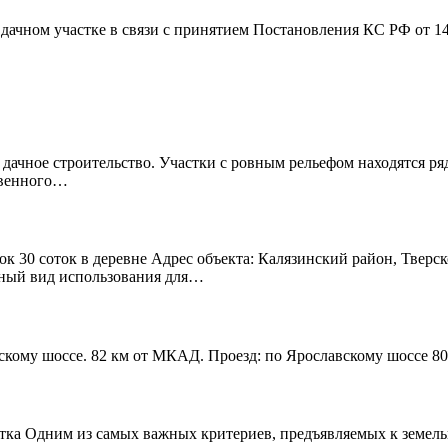
дачном участке в связи с принятием Постановления КС РФ от 1
 дачное строительство. Участки с ровным рельефом находятся р
твенного…
к 30 соток в деревне Адрес объекта: Калязинский район, Тверск
нный вид использования для…
скому шоссе. 82 км от МКАД. Проезд: по Ярославскому шоссе 80
тка Одним из самых важных критериев, предъявляемых к земельно