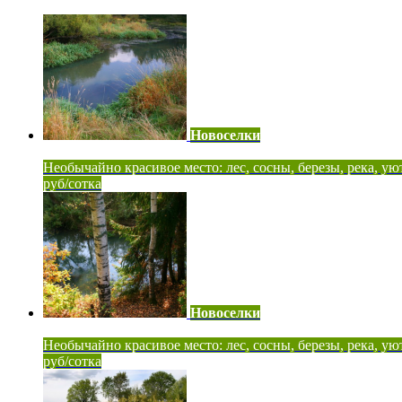
Новоселки
Необычайно красивое место: лес, сосны, березы, река, ую
руб/сотка
Новоселки
Необычайно красивое место: лес, сосны, березы, река, ую
руб/сотка