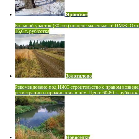
Яринское
Большой участок (30 сот) по цене маленького! ПМЖ. Охот
16,6 т. руб/сотка
Золотилово
Рекомендовано под ИЖС строительство с правом возведе
регистрации и проживания в нём. Цена: 60-80 т. руб/сотк
Новоселки