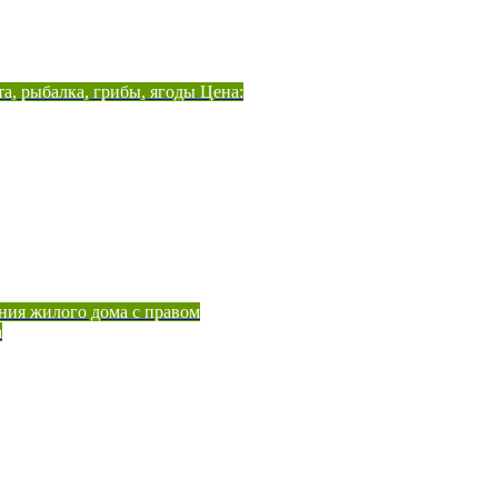
а, рыбалка, грибы, ягоды Цена:
ния жилого дома с правом
а