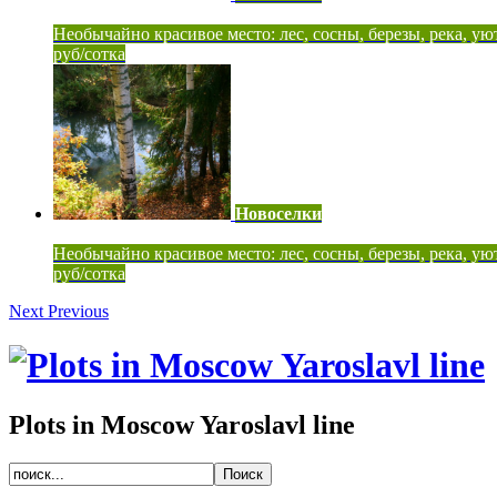
Необычайно красивое место: лес, сосны, березы, река, ую
руб/сотка
Новоселки
Необычайно красивое место: лес, сосны, березы, река, ую
руб/сотка
Next
Previous
Plots in Moscow Yaroslavl line