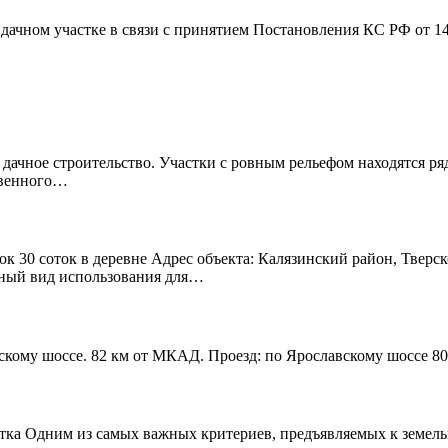
дачном участке в связи с принятием Постановления КС РФ от 1
 дачное строительство. Участки с ровным рельефом находятся р
твенного…
к 30 соток в деревне Адрес объекта: Калязинский район, Тверск
нный вид использования для…
скому шоссе. 82 км от МКАД. Проезд: по Ярославскому шоссе 80
тка Одним из самых важных критериев, предъявляемых к земельно