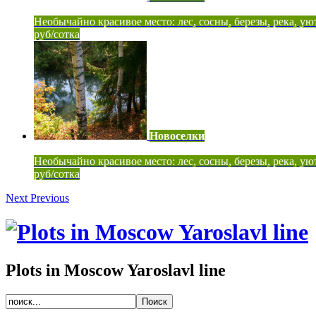
Необычайно красивое место: лес, сосны, березы, река, ую
руб/сотка
Новоселки
Необычайно красивое место: лес, сосны, березы, река, ую
руб/сотка
Next
Previous
Plots in Moscow Yaroslavl line