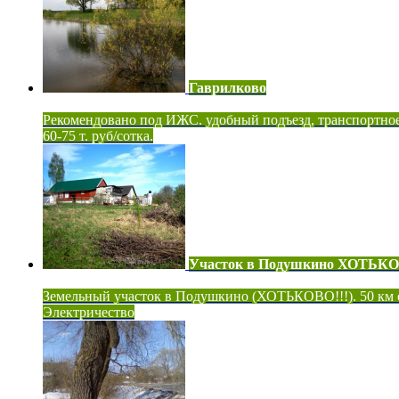
Гаврилково
Рекомендовано под ИЖС. удобный подъезд, транспортно
60-75 т. руб/сотка.
Участок в Подушкино ХОТЬК
Земельный участок в Подушкино (ХОТЬКОВО!!!). 50 км
Электричество