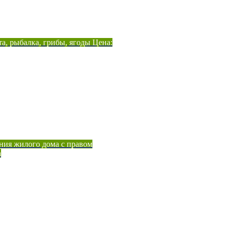
а, рыбалка, грибы, ягоды Цена:
ния жилого дома с правом
а