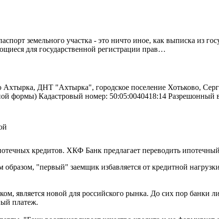
спорт земельного участка - это ничто иное, как выписка из го
ующиеся для государственной регистрации прав…
о Ахтырка, ДНТ "Ахтырка", городское поселение Хотьково, Серг
ьной формы) Кадастровый номер: 50:05:0040418:14 Разрешонный
ой
течных кредитов. ХКФ Банк предлагает переводить ипотечный д
 образом, "первый" заемщик избавляется от кредитной нагрузки
м, является новой для российского рынка. До сих пор банки ли
ный платеж.