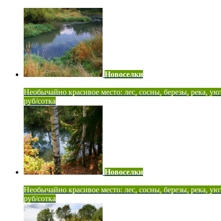
Новоселки
Необычайно красивое место: лес, сосны, березы, река, ую
руб/сотка
Новоселки
Необычайно красивое место: лес, сосны, березы, река, ую
руб/сотка