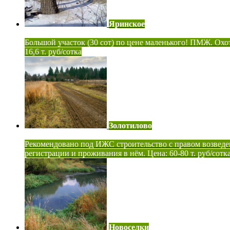
Яринское
Большой участок (30 сот) по цене маленького! ПМЖ. Охот
16,6 т. руб/сотка
Золотилово
Рекомендовано под ИЖС строительство с правом возведе
регистрации и проживания в нём. Цена: 60-80 т. руб/сотк
Новоселки