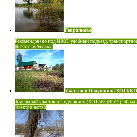
Гаврилково
Рекомендовано под ИЖС. удобный подъезд, транспортно
60-75 т. руб/сотка.
Участок в Подушкино ХОТЬК
Земельный участок в Подушкино (ХОТЬКОВО!!!). 50 км
Электричество