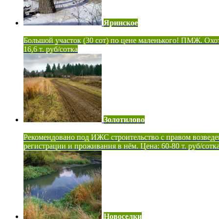
Яринское
Большой участок (30 сот) по цене маленького! ПМЖ. Охот
16,6 т. руб/сотка
Золотилово
Рекомендовано под ИЖС строительство с правом возведе
регистрации и проживания в нём. Цена: 60-80 т. руб/сотк
Новоселки