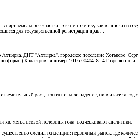
спорт земельного участка - это ничто иное, как выписка из го
ующиеся для государственной регистрации прав…
о Ахтырка, ДНТ "Ахтырка", городское поселение Хотьково, Серг
ьной формы) Кадастровый номер: 50:05:0040418:14 Разрешонный
тремительный рост, и значительное падение, но в итоге за год с
.
ти кв. метра первой половины года, подчеркивают аналитики.
с существенно сменил тенденции: первичный рынок, где количест