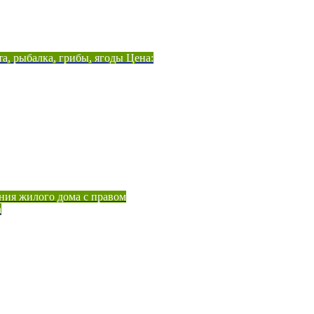
а, рыбалка, грибы, ягоды Цена:
ния жилого дома с правом
а