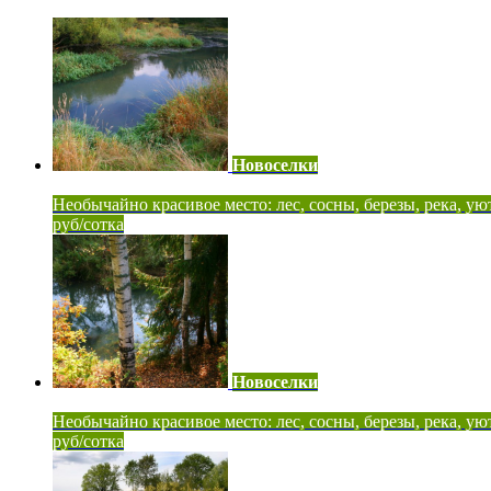
Новоселки
Необычайно красивое место: лес, сосны, березы, река, ую
руб/сотка
Новоселки
Необычайно красивое место: лес, сосны, березы, река, ую
руб/сотка