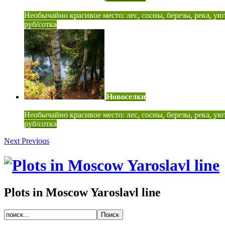
Необычайно красивое место: лес, сосны, березы, река, ую
руб/сотка
Новоселки
Необычайно красивое место: лес, сосны, березы, река, ую
руб/сотка
Next
Previous
Plots in Moscow Yaroslavl line