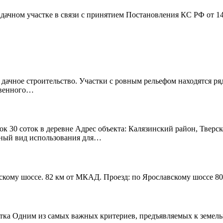
дачном участке в связи с принятием Постановления КС РФ от 1
 дачное строительство. Участки с ровным рельефом находятся р
твенного…
к 30 соток в деревне Адрес объекта: Калязинский район, Тверск
нный вид использования для…
скому шоссе. 82 км от МКАД. Проезд: по Ярославскому шоссе 80
тка Одним из самых важных критериев, предъявляемых к земельно