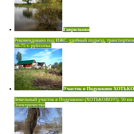
Гаврилково
Рекомендовано под ИЖС. удобный подъезд, транспортно
60-75 т. руб/сотка.
Участок в Подушкино ХОТЬК
Земельный участок в Подушкино (ХОТЬКОВО!!!). 50 км
Электричество