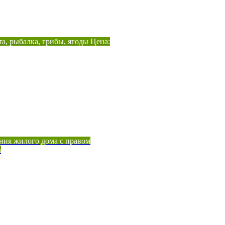
а, рыбалка, грибы, ягоды Цена:
ния жилого дома с правом
а