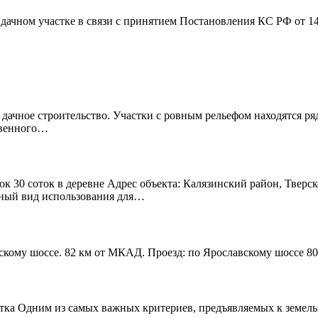
дачном участке в связи с принятием Постановления КС РФ от 1
 дачное строительство. Участки с ровным рельефом находятся р
твенного…
к 30 соток в деревне Адрес объекта: Калязинский район, Тверск
нный вид использования для…
скому шоссе. 82 км от МКАД. Проезд: по Ярославскому шоссе 80
тка Одним из самых важных критериев, предъявляемых к земельно