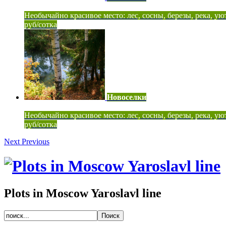
Необычайно красивое место: лес, сосны, березы, река, ую
руб/сотка
Новоселки
Необычайно красивое место: лес, сосны, березы, река, ую
руб/сотка
Next
Previous
Plots in Moscow Yaroslavl line