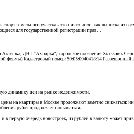
спорт земельного участка - это ничто иное, как выписка из го
ующиеся для государственной регистрации прав…
о Ахтырка, ДНТ "Ахтырка", городское поселение Хотьково, Серг
ьной формы) Кадастровый номер: 50:05:0040418:14 Разрешонный
ную динамику цен на рынке недвижимости.
е цены на квартиры в Москве продолжают заметно снижаться: ин
лабления рубля продолжает повышаться.
 в первую очередь новостроек, из рублей в валюту может прив