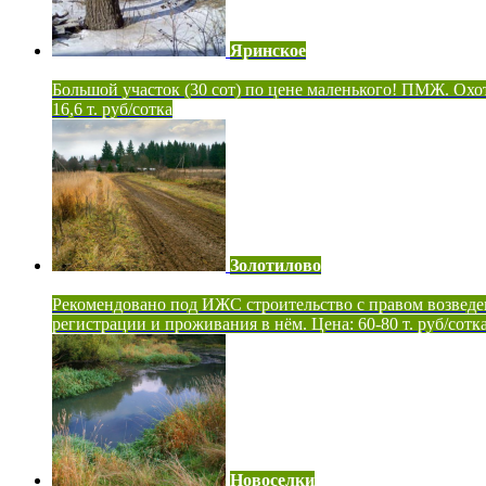
Яринское
Большой участок (30 сот) по цене маленького! ПМЖ. Охот
16,6 т. руб/сотка
Золотилово
Рекомендовано под ИЖС строительство с правом возведе
регистрации и проживания в нём. Цена: 60-80 т. руб/сотк
Новоселки