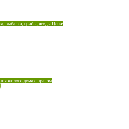
а, рыбалка, грибы, ягоды Цена:
ния жилого дома с правом
а