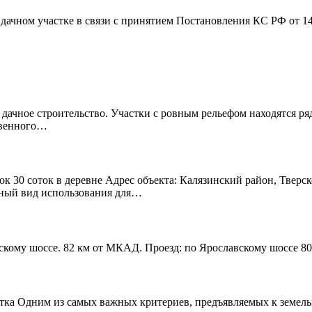
дачном участке в связи с принятием Постановления КС РФ от 1
 дачное строительство. Участки с ровным рельефом находятся р
твенного…
к 30 соток в деревне Адрес объекта: Калязинский район, Тверск
нный вид использования для…
скому шоссе. 82 км от МКАД. Проезд: по Ярославскому шоссе 80
тка Одним из самых важных критериев, предъявляемых к земельно