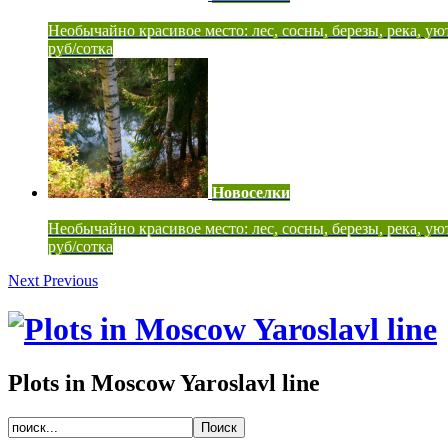
Необычайно красивое место: лес, сосны, березы, река, ую
руб/сотка
Новоселки
Необычайно красивое место: лес, сосны, березы, река, ую
руб/сотка
Next
Previous
Plots in Moscow Yaroslavl line