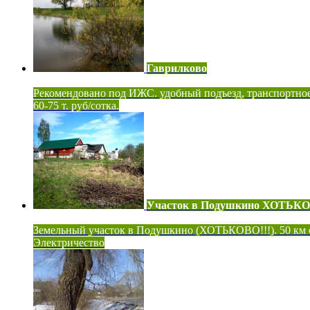
Гаврилково
Рекомендовано под ИЖС. удобный подъезд, транспортно
60-75 т. руб/сотка.
Участок в Подушкино ХОТЬК
Земельный участок в Подушкино (ХОТЬКОВО!!!). 50 км
Электричество