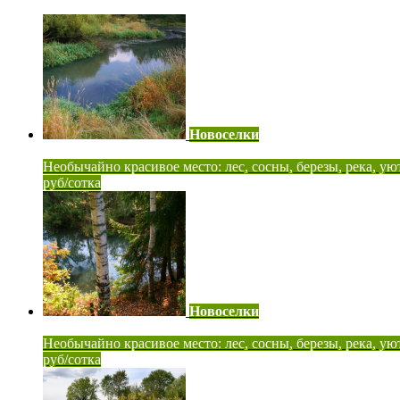
Новоселки
Необычайно красивое место: лес, сосны, березы, река, ую
руб/сотка
Новоселки
Необычайно красивое место: лес, сосны, березы, река, ую
руб/сотка