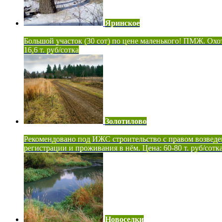
Яринское
Большой участок (30 сот) по цене маленького! ПМЖ. Охот
16,6 т. руб/сотка
Золотилово
Рекомендовано под ИЖС строительство с правом возведе
регистрации и проживания в нём. Цена: 60-80 т. руб/сотк
Новоселки