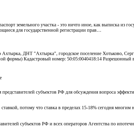
спорт земельного участка - это ничто иное, как выписка из го
ующиеся для государственной регистрации прав…
о Ахтырка, ДНТ "Ахтырка", городское поселение Хотьково, Серг
ьной формы) Кадастровый номер: 50:05:0040418:14 Разрешонный
е
 представителей субъектов РФ для обсуждения вопроса эффектив
 ставкой, потому что ставка в пределах 15-18% сегодня многим н
ставителей субъектов РФ и всех операторов Агентства по ипот