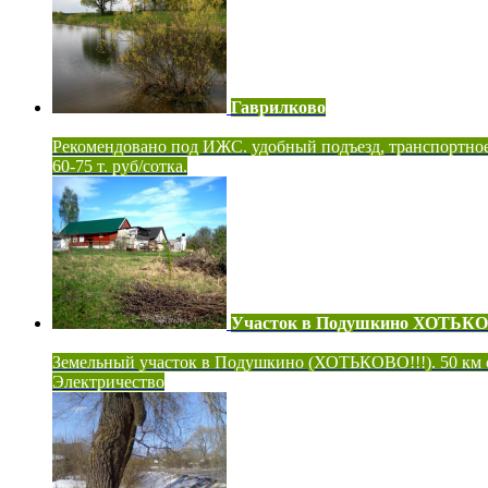
Гаврилково
Рекомендовано под ИЖС. удобный подъезд, транспортно
60-75 т. руб/сотка.
Участок в Подушкино ХОТЬК
Земельный участок в Подушкино (ХОТЬКОВО!!!). 50 км
Электричество