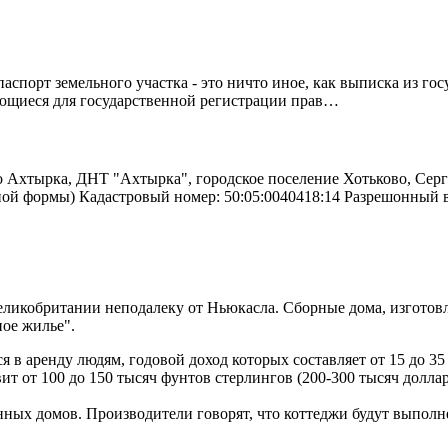
спорт земельного участка - это ничто иное, как выписка из го
ующиеся для государственной регистрации прав…
о Ахтырка, ДНТ "Ахтырка", городское поселение Хотьково, Серг
ьной формы) Кадастровый номер: 50:05:0040418:14 Разрешонный
Великобритании неподалеку от Ньюкасла. Сборные дома, изгото
ное жилье".
я в аренду людям, годовой доход которых составляет от 15 до 35 
ит от 100 до 150 тысяч фунтов стерлингов (200-300 тысяч доллар
анных домов. Производители говорят, что коттеджи будут выпол