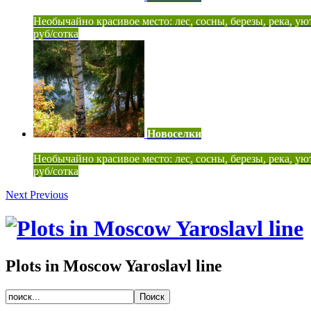
Необычайно красивое место: лес, сосны, березы, река, ую
руб/сотка
Новоселки
Необычайно красивое место: лес, сосны, березы, река, ую
руб/сотка
Next
Previous
Plots in Moscow Yaroslavl line