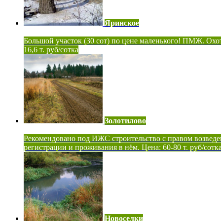
Яринское
Большой участок (30 сот) по цене маленького! ПМЖ. Охот
16,6 т. руб/сотка
Золотилово
Рекомендовано под ИЖС строительство с правом возведе
регистрации и проживания в нём. Цена: 60-80 т. руб/сотк
Новоселки