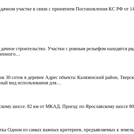
дачном участке в связи с принятием Постановления КС РФ от 1
 дачное строительство. Участки с ровным рельефом находятся р
твенного…
к 30 соток в деревне Адрес объекта: Калязинский район, Тверск
нный вид использования для…
скому шоссе. 82 км от МКАД. Проезд: по Ярославскому шоссе 80
тка Одним из самых важных критериев, предъявляемых к земельно