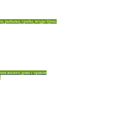
а, рыбалка, грибы, ягоды Цена:
ния жилого дома с правом
а