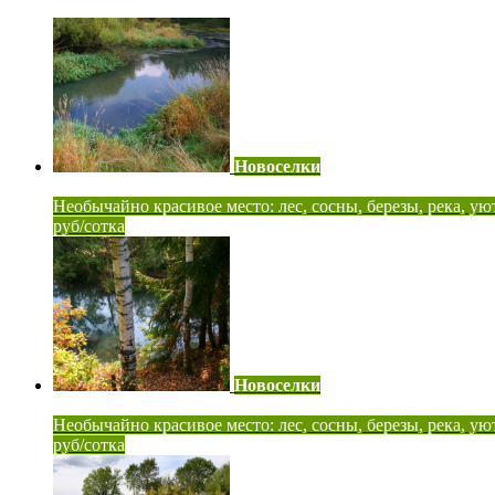
Новоселки
Необычайно красивое место: лес, сосны, березы, река, ую
руб/сотка
Новоселки
Необычайно красивое место: лес, сосны, березы, река, ую
руб/сотка