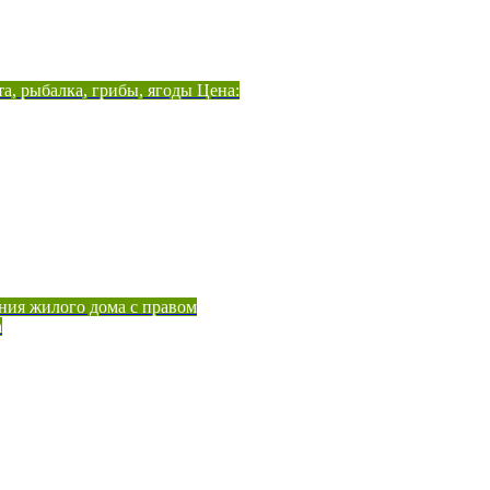
а, рыбалка, грибы, ягоды Цена:
ния жилого дома с правом
а