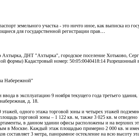
спорт земельного участка - это ничто иное, как выписка из го
ующиеся для государственной регистрации прав…
о Ахтырка, ДНТ "Ахтырка", городское поселение Хотьково, Серг
ьной формы) Кадастровый номер: 50:05:0040418:14 Разрешонный
на Набережной"
ввода в эксплуатацию 9 ноября текущего года третьего здания
абережная, д. 18.
0 этажей, одного этажа торговой зоны и четырех этажей подзе
 площадь торговой зоны – 1 122 кв. м, также 3 025 кв. м отведен
артаменты, в данном здании офисы расположены и на верхних э
м в Москве. Каждый этаж площадью примерно 2 000 кв. м имее
в составляет 3 метра, панорамное остекление на всю высоту эт