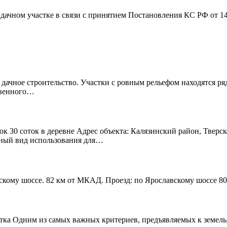
дачном участке в связи с принятием Постановления КС РФ от 1
 дачное строительство. Участки с ровным рельефом находятся р
твенного…
к 30 соток в деревне Адрес объекта: Калязинский район, Тверск
нный вид использования для…
скому шоссе. 82 км от МКАД. Проезд: по Ярославскому шоссе 80
тка Одним из самых важных критериев, предъявляемых к земельно