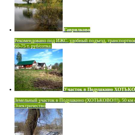
Гаврилково
Рекомендовано под ИЖС. удобный подъезд, транспортно
60-75 т. руб/сотка.
Участок в Подушкино ХОТЬК
Земельный участок в Подушкино (ХОТЬКОВО!!!). 50 км
Электричество