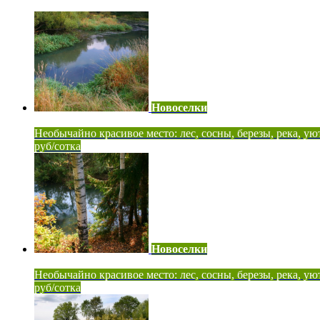
Новоселки
Необычайно красивое место: лес, сосны, березы, река, ую
руб/сотка
Новоселки
Необычайно красивое место: лес, сосны, березы, река, ую
руб/сотка