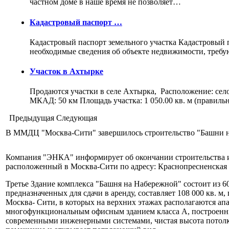
частном доме в наше время не позволяет…
Кадастровый паспорт …
Кадастровый паспорт земельного участка Кадастровый па
необходимые сведения об объекте недвижимости, треб
Участок в Ахтырке
Продаются участки в селе Ахтырка, Расположение: сел
МКАД: 50 км Площадь участка: 1 050.00 кв. м (правил
Предыдущая
Следующая
В ММДЦ "Москва-Сити" завершилось строительство "Башни 
Компания "ЭНКА" информирует об окончании строительства и 
расположенный в Москва-Сити по адресу: Краснопресненская н
Третье Здание комплекса "Башня на Набережной" состоит из 6
предназначенных для сдачи в аренду, составляет 108 000 кв. м,
Москва- Сити, в которых на верхних этажах располагаются ап
многофункциональным офисным зданием класса А, построенны
современными инженерными системами, чистая высота потолко