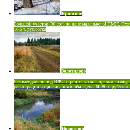
Яринское
Большой участок (30 сот) по цене маленького! ПМЖ. Охот
16,6 т. руб/сотка
Золотилово
Рекомендовано под ИЖС строительство с правом возведе
регистрации и проживания в нём. Цена: 60-80 т. руб/сотк
Новоселки