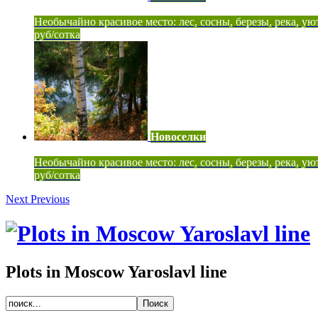
Необычайно красивое место: лес, сосны, березы, река, ую
руб/сотка
Новоселки
Необычайно красивое место: лес, сосны, березы, река, ую
руб/сотка
Next
Previous
Plots in Moscow Yaroslavl line