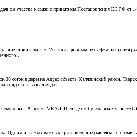
дачном участке в связи с принятием Постановления КС РФ от 1
 дачное строительство. Участки с ровным рельефом находятся р
твенного…
к 30 соток в деревне Адрес объекта: Калязинский район, Тверск
нный вид использования для…
скому шоссе. 82 км от МКАД. Проезд: по Ярославскому шоссе 80
тка Одним из самых важных критериев, предъявляемых к земельно