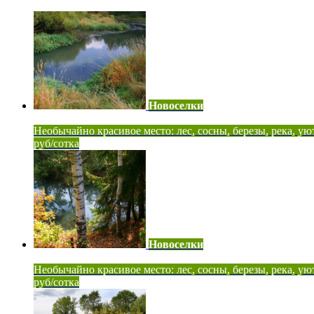
Новоселки
Необычайно красивое место: лес, сосны, березы, река, ую
руб/сотка
Новоселки
Необычайно красивое место: лес, сосны, березы, река, ую
руб/сотка