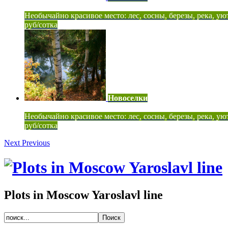
Необычайно красивое место: лес, сосны, березы, река, ую
руб/сотка
Новоселки
Необычайно красивое место: лес, сосны, березы, река, ую
руб/сотка
Next
Previous
Plots in Moscow Yaroslavl line