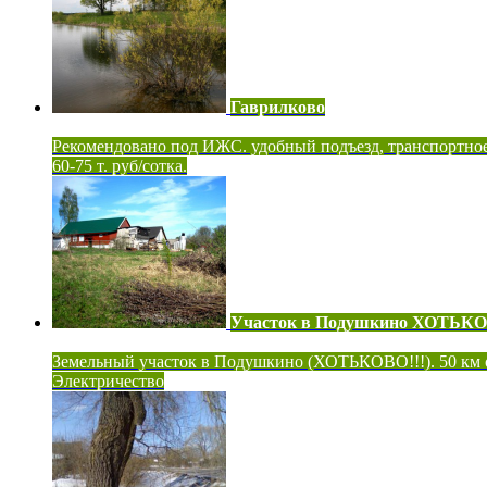
Гаврилково
Рекомендовано под ИЖС. удобный подъезд, транспортно
60-75 т. руб/сотка.
Участок в Подушкино ХОТЬК
Земельный участок в Подушкино (ХОТЬКОВО!!!). 50 км
Электричество