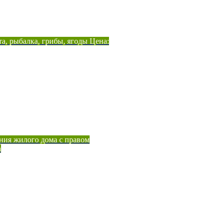
а, рыбалка, грибы, ягоды Цена:
ния жилого дома с правом
а