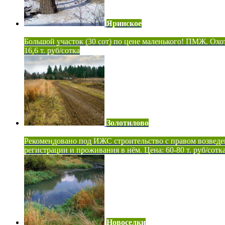
Яринское
Большой участок (30 сот) по цене маленького! ПМЖ. Охот
16,6 т. руб/сотка
Золотилово
Рекомендовано под ИЖС строительство с правом возведе
регистрации и проживания в нём. Цена: 60-80 т. руб/сотк
Новоселки