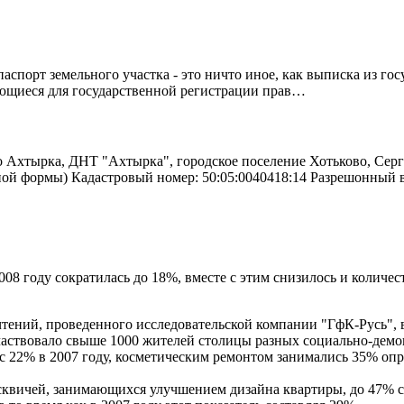
спорт земельного участка - это ничто иное, как выписка из го
ующиеся для государственной регистрации прав…
о Ахтырка, ДНТ "Ахтырка", городское поселение Хотьково, Серг
ьной формы) Кадастровый номер: 50:05:0040418:14 Разрешонный
08 году сократилась до 18%, вместе с этим снизилось и количе
ений, проведенного исследовательской компании "ГфК-Русь", 
участвовало свыше 1000 жителей столицы разных социально-демо
 с 22% в 2007 году, косметическим ремонтом занимались 35% о
квичей, занимающихся улучшением дизайна квартиры, до 47% с 