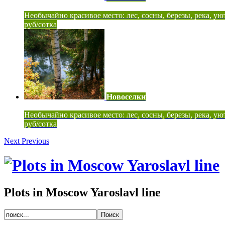
Необычайно красивое место: лес, сосны, березы, река, ую
руб/сотка
Новоселки
Необычайно красивое место: лес, сосны, березы, река, ую
руб/сотка
Next
Previous
Plots in Moscow Yaroslavl line