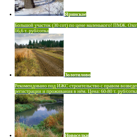
Яринское
Большой участок (30 сот) по цене маленького! ПМЖ. Охот
16,6 т. руб/сотка
Золотилово
Рекомендовано под ИЖС строительство с правом возведе
регистрации и проживания в нём. Цена: 60-80 т. руб/сотк
Новоселки