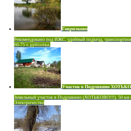
Гаврилково
Рекомендовано под ИЖС. удобный подъезд, транспортно
60-75 т. руб/сотка.
Участок в Подушкино ХОТЬК
Земельный участок в Подушкино (ХОТЬКОВО!!!). 50 км
Электричество