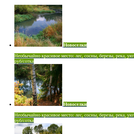
Новоселки
Необычайно красивое место: лес, сосны, березы, река, ую
руб/сотка
Новоселки
Необычайно красивое место: лес, сосны, березы, река, ую
руб/сотка