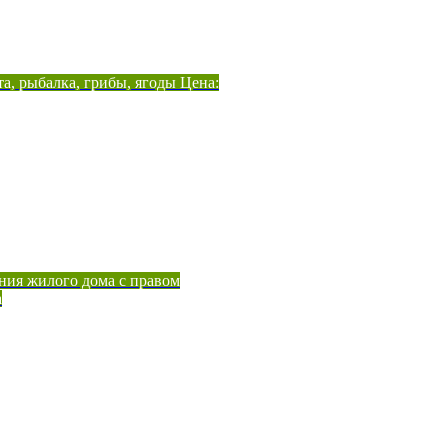
а, рыбалка, грибы, ягоды Цена:
ния жилого дома с правом
а