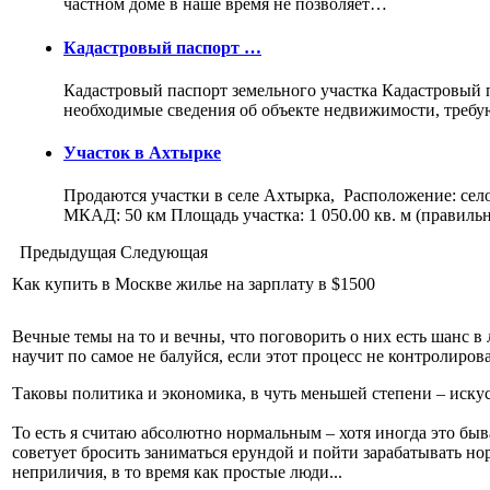
частном доме в наше время не позволяет…
Кадастровый паспорт …
Кадастровый паспорт земельного участка Кадастровый па
необходимые сведения об объекте недвижимости, треб
Участок в Ахтырке
Продаются участки в селе Ахтырка, Расположение: сел
МКАД: 50 км Площадь участка: 1 050.00 кв. м (правил
Предыдущая
Следующая
Как купить в Москве жилье на зарплату в $1500
Вечные темы на то и вечны, что поговорить о них есть шанс в 
научит по самое не балуйся, если этот процесс не контролиров
Таковы политика и экономика, в чуть меньшей степени – искус
То есть я считаю абсолютно нормальным – хотя иногда это быв
советует бросить заниматься ерундой и пойти зарабатывать нор
неприличия, в то время как простые люди...