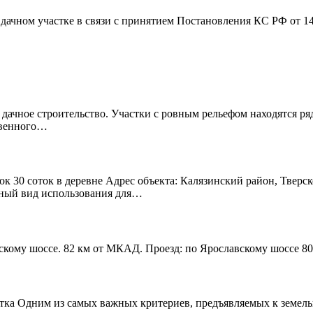
дачном участке в связи с принятием Постановления КС РФ от 1
 дачное строительство. Участки с ровным рельефом находятся р
твенного…
к 30 соток в деревне Адрес объекта: Калязинский район, Тверск
нный вид использования для…
скому шоссе. 82 км от МКАД. Проезд: по Ярославскому шоссе 80
тка Одним из самых важных критериев, предъявляемых к земельно