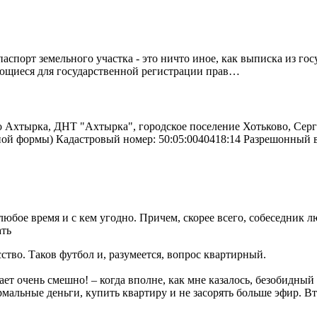
спорт земельного участка - это ничто иное, как выписка из го
ующиеся для государственной регистрации прав…
о Ахтырка, ДНТ "Ахтырка", городское поселение Хотьково, Серг
ьной формы) Кадастровый номер: 50:05:0040418:14 Разрешонный
любое время и с кем угодно. Причем, скорее всего, собеседник 
ать
ство. Таков футбол и, разумеется, вопрос квартирный.
ает очень смешно! – когда вполне, как мне казалось, безобидны
мальные деньги, купить квартиру и не засорять больше эфир. Вт