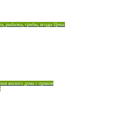
а, рыбалка, грибы, ягоды Цена:
ния жилого дома с правом
а