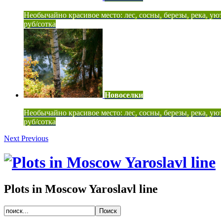
Необычайно красивое место: лес, сосны, березы, река, ую
руб/сотка
Новоселки
Необычайно красивое место: лес, сосны, березы, река, ую
руб/сотка
Next
Previous
Plots in Moscow Yaroslavl line