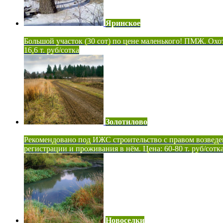
Яринское
Большой участок (30 сот) по цене маленького! ПМЖ. Охот
16,6 т. руб/сотка
Золотилово
Рекомендовано под ИЖС строительство с правом возведе
регистрации и проживания в нём. Цена: 60-80 т. руб/сотк
Новоселки