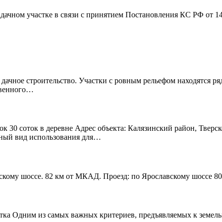
дачном участке в связи с принятием Постановления КС РФ от 1
 дачное строительство. Участки с ровным рельефом находятся р
твенного…
к 30 соток в деревне Адрес объекта: Калязинский район, Тверск
нный вид использования для…
скому шоссе. 82 км от МКАД. Проезд: по Ярославскому шоссе 80
тка Одним из самых важных критериев, предъявляемых к земельно