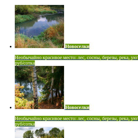
Новоселки
Необычайно красивое место: лес, сосны, березы, река, ую
руб/сотка
Новоселки
Необычайно красивое место: лес, сосны, березы, река, ую
руб/сотка