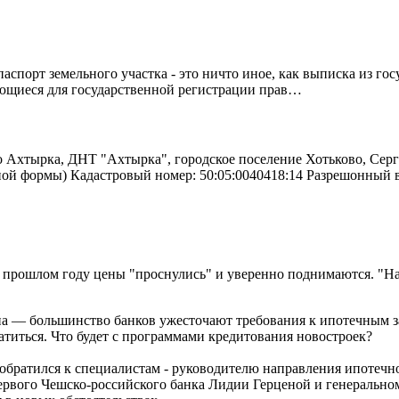
спорт земельного участка - это ничто иное, как выписка из го
ующиеся для государственной регистрации прав…
о Ахтырка, ДНТ "Ахтырка", городское поселение Хотьково, Серг
ьной формы) Кадастровый номер: 50:05:0040418:14 Разрешонный
прошлом году цены "проснулись" и уверенно поднимаются. "Над
на — большинство банков ужесточают требования к ипотечным з
титься. Что будет с программами кредитования новостроек?
u обратился к специалистам - руководителю направления ипот
ервого Чешско-российского банка Лидии Герценой и генерально