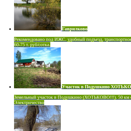
Гаврилково
Рекомендовано под ИЖС. удобный подъезд, транспортно
60-75 т. руб/сотка.
Участок в Подушкино ХОТЬК
Земельный участок в Подушкино (ХОТЬКОВО!!!). 50 км
Электричество