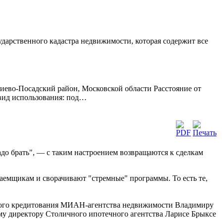
сударственного кадастра недвижимости, которая содержит все
иево-Посадский район, Московской области Расстояние от
 вид использования: под…
о брать", — с таким настроением возвращаются к сделкам
аемщикам и сворачивают "стремные" программы. То есть те,
ечного кредитования МИАН-агентства недвижимости Владимиру
му директору Столичного ипотечного агентства Ларисе Брыксе