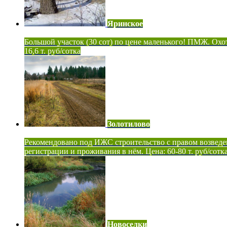
Яринское
Большой участок (30 сот) по цене маленького! ПМЖ. Охот
16,6 т. руб/сотка
Золотилово
Рекомендовано под ИЖС строительство с правом возведе
регистрации и проживания в нём. Цена: 60-80 т. руб/сотк
Новоселки