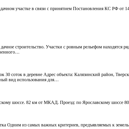
дачном участке в связи с принятием Постановления КС РФ от 1
 дачное строительство. Участки с ровным рельефом находятся р
твенного…
к 30 соток в деревне Адрес объекта: Калязинский район, Тверск
нный вид использования для…
скому шоссе. 82 км от МКАД. Проезд: по Ярославскому шоссе 80
тка Одним из самых важных критериев, предъявляемых к земельно