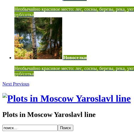
Необычайно красивое место: лес, сосны, березы, река, ую
руб/сотка
Новоселки
Необычайно красивое место: лес, сосны, березы, река, ую
руб/сотка
Next
Previous
Plots in Moscow Yaroslavl line