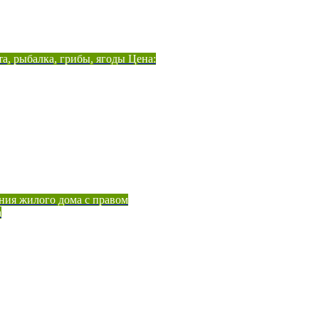
а, рыбалка, грибы, ягоды Цена:
ния жилого дома с правом
а