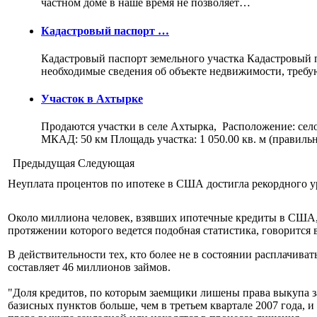
частном доме в наше время не позволяет…
Кадастровый паспорт …
Кадастровый паспорт земельного участка Кадастровый па
необходимые сведения об объекте недвижимости, треб
Участок в Ахтырке
Продаются участки в селе Ахтырка, Расположение: сел
МКАД: 50 км Площадь участка: 1 050.00 кв. м (правил
Предыдущая
Следующая
Неуплата процентов по ипотеке в США достигла рекордного у
Около миллиона человек, взявших ипотечные кредиты в США, о
протяжении которого ведется подобная статистика, говоритс
В действительности тех, кто более не в состоянии расплачива
составляет 46 миллионов займов.
"Доля кредитов, по которым заемщики лишены права выкупа зак
базисных пунктов больше, чем в третьем квартале 2007 года, 