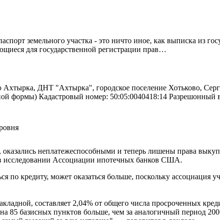
спорт земельного участка - это ничто иное, как выписка из го
ующиеся для государственной регистрации прав…
о Ахтырка, ДНТ "Ахтырка", городское поселение Хотьково, Серг
ьной формы) Кадастровый номер: 50:05:0040418:14 Разрешонный
ровня
казались неплатежеспособными и теперь лишены права выкупа зак
я в исследовании Ассоциации ипотечных банков США.
ться по кредиту, может оказаться больше, поскольку ассоциация
ладной, составляет 2,04% от общего числа просроченных кредито
и на 85 базисных пунктов больше, чем за аналогичный период 2