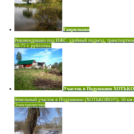
Гаврилково
Рекомендовано под ИЖС. удобный подъезд, транспортно
60-75 т. руб/сотка.
Участок в Подушкино ХОТЬК
Земельный участок в Подушкино (ХОТЬКОВО!!!). 50 км
Электричество