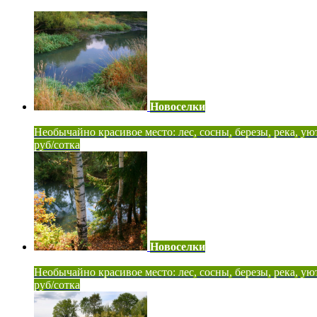
Новоселки
Необычайно красивое место: лес, сосны, березы, река, ую
руб/сотка
Новоселки
Необычайно красивое место: лес, сосны, березы, река, ую
руб/сотка