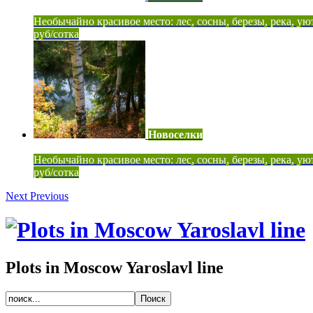
Необычайно красивое место: лес, сосны, березы, река, ую
руб/сотка
Новоселки
Необычайно красивое место: лес, сосны, березы, река, ую
руб/сотка
Next
Previous
Plots in Moscow Yaroslavl line