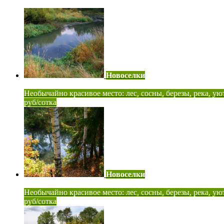
Новоселки
Необычайно красивое место: лес, сосны, березы, река, ую
руб/сотка
Новоселки
Необычайно красивое место: лес, сосны, березы, река, ую
руб/сотка