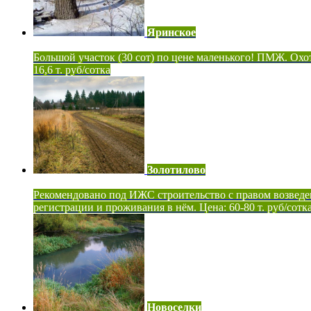
Яринское
Большой участок (30 сот) по цене маленького! ПМЖ. Охот
16,6 т. руб/сотка
Золотилово
Рекомендовано под ИЖС строительство с правом возведе
регистрации и проживания в нём. Цена: 60-80 т. руб/сотк
Новоселки