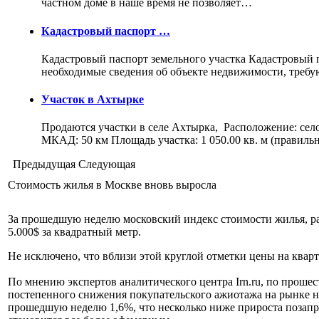
частном доме в наше время не позволяет…
Кадастровый паспорт …
Кадастровый паспорт земельного участка Кадастровый па
необходимые сведения об объекте недвижимости, треб
Участок в Ахтырке
Продаются участки в селе Ахтырка, Расположение: сел
МКАД: 50 км Площадь участка: 1 050.00 кв. м (правил
Предыдущая
Следующая
Стоимость жилья в Москве вновь выросла
За прошедшую неделю московский индекс стоимости жилья, р
5.000$ за квадратный метр.
Не исключено, что вблизи этой круглой отметки цены на квар
По мнению экспертов аналитического центра Irn.ru, по проше
постепенного снижения покупательского ажиотажа на рынке не
прошедшую неделю 1,6%, что несколько ниже прироста позапр