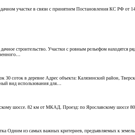
дачном участке в связи с принятием Постановления КС РФ от 1
 дачное строительство. Участки с ровным рельефом находятся р
твенного…
к 30 соток в деревне Адрес объекта: Калязинский район, Тверск
нный вид использования для…
скому шоссе. 82 км от МКАД. Проезд: по Ярославскому шоссе 80
тка Одним из самых важных критериев, предъявляемых к земельно