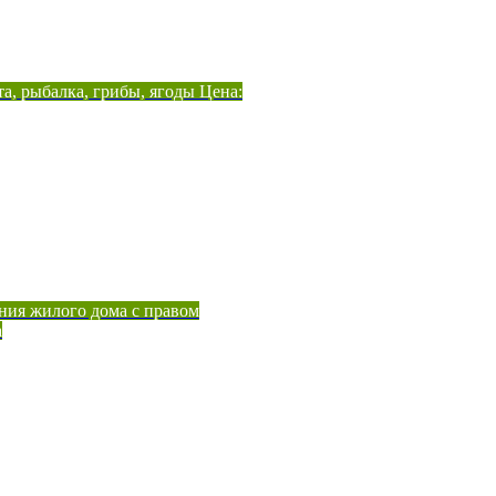
а, рыбалка, грибы, ягоды Цена:
ния жилого дома с правом
а