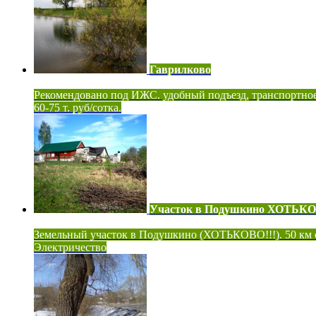
Гаврилково
Рекомендовано под ИЖС. удобный подъезд, транспортно
60-75 т. руб/сотка.
Участок в Подушкино ХОТЬК
Земельный участок в Подушкино (ХОТЬКОВО!!!). 50 км
Электричество