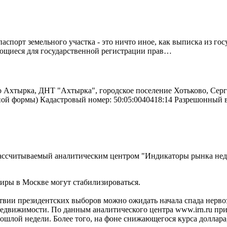
спорт земельного участка - это ничто иное, как выписка из го
ующиеся для государственной регистрации прав…
о Ахтырка, ДНТ "Ахтырка", городское поселение Хотьково, Серг
ьной формы) Кадастровый номер: 50:05:0040418:14 Разрешонный
ассчитываемый аналитическим центром "Индикаторы рынка нед
тиры в Москве могут стабилизироваться.
ствии президентских выборов можно ожидать начала спада нервоз
движимости. По данным аналитического центра www.irn.ru прир
ошлой недели. Более того, на фоне снижающегося курса доллара