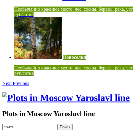
Необычайно красивое место: лес, сосны, березы, река, ую
руб/сотка
Новоселки
Необычайно красивое место: лес, сосны, березы, река, ую
руб/сотка
Next
Previous
Plots in Moscow Yaroslavl line