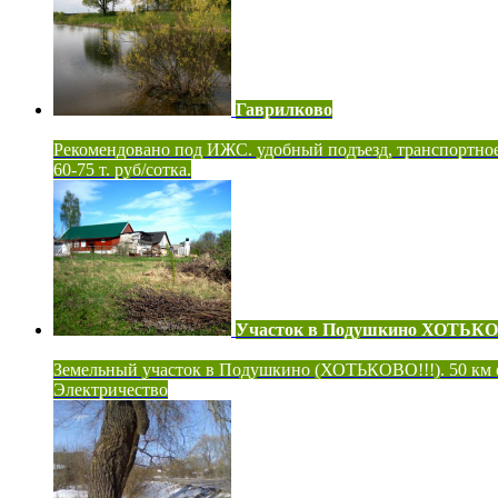
Гаврилково
Рекомендовано под ИЖС. удобный подъезд, транспортно
60-75 т. руб/сотка.
Участок в Подушкино ХОТЬК
Земельный участок в Подушкино (ХОТЬКОВО!!!). 50 км
Электричество