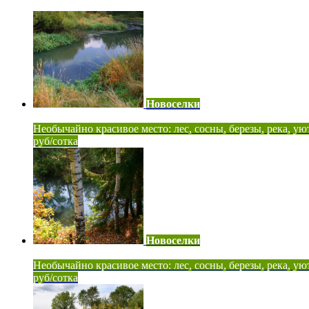
Новоселки
Необычайно красивое место: лес, сосны, березы, река, ую
руб/сотка
Новоселки
Необычайно красивое место: лес, сосны, березы, река, ую
руб/сотка