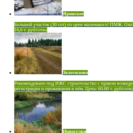
Яринское
Большой участок (30 сот) по цене маленького! ПМЖ. Охот
16,6 т. руб/сотка
Золотилово
Рекомендовано под ИЖС строительство с правом возведе
регистрации и проживания в нём. Цена: 60-80 т. руб/сотк
Новоселки