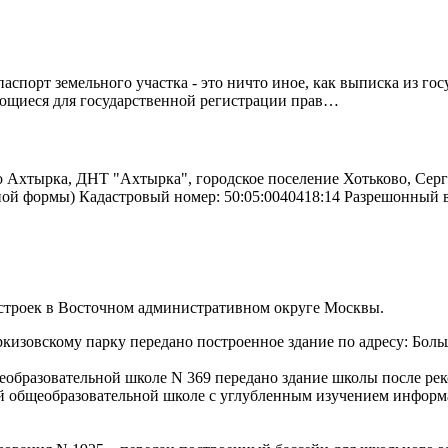
спорт земельного участка - это ничто иное, как выписка из го
ующиеся для государственной регистрации прав…
о Ахтырка, ДНТ "Ахтырка", городское поселение Хотьково, Серг
ьной формы) Кадастровый номер: 50:05:0040418:14 Разрешонный
остроек в Восточном административном округе Москвы.
изовскому парку передано построенное здание по адресу: Больша
бразовательной школе N 369 передано здание школы после рекон
й общеобразовательной школе с углубленным изучением информа