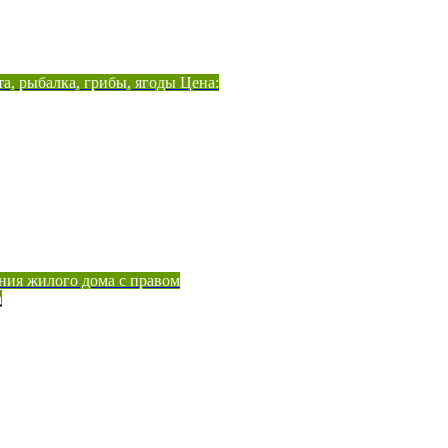
а, рыбалка, грибы, ягоды Цена:
ния жилого дома с правом
а