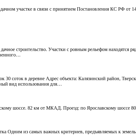
дачном участке в связи с принятием Постановления КС РФ от 1
 дачное строительство. Участки с ровным рельефом находятся р
твенного…
к 30 соток в деревне Адрес объекта: Калязинский район, Тверск
нный вид использования для…
скому шоссе. 82 км от МКАД. Проезд: по Ярославскому шоссе 80
тка Одним из самых важных критериев, предъявляемых к земельно