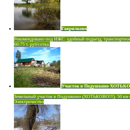
Гаврилково
Рекомендовано под ИЖС. удобный подъезд, транспортно
60-75 т. руб/сотка.
Участок в Подушкино ХОТЬК
Земельный участок в Подушкино (ХОТЬКОВО!!!). 50 км
Электричество