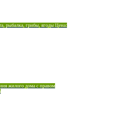
а, рыбалка, грибы, ягоды Цена:
ния жилого дома с правом
а