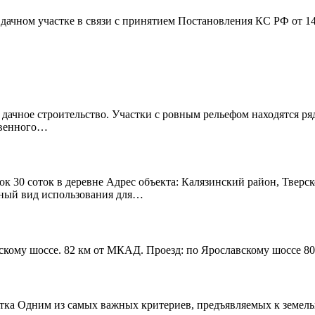
дачном участке в связи с принятием Постановления КС РФ от 1
 дачное строительство. Участки с ровным рельефом находятся р
твенного…
к 30 соток в деревне Адрес объекта: Калязинский район, Тверск
нный вид использования для…
скому шоссе. 82 км от МКАД. Проезд: по Ярославскому шоссе 80
тка Одним из самых важных критериев, предъявляемых к земельно