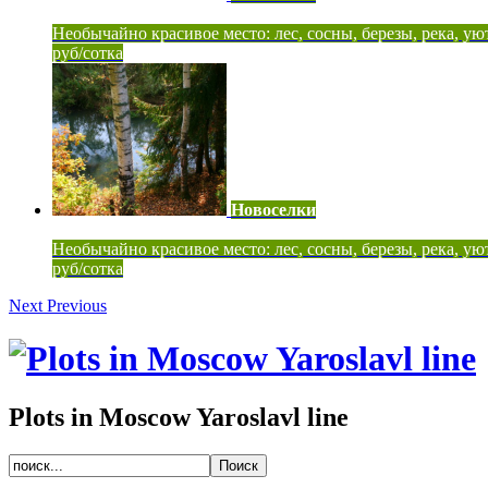
Необычайно красивое место: лес, сосны, березы, река, ую
руб/сотка
Новоселки
Необычайно красивое место: лес, сосны, березы, река, ую
руб/сотка
Next
Previous
Plots in Moscow Yaroslavl line