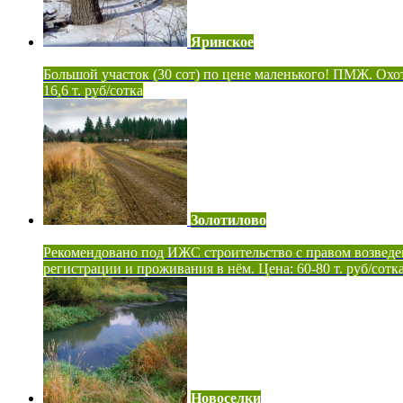
Яринское
Большой участок (30 сот) по цене маленького! ПМЖ. Охот
16,6 т. руб/сотка
Золотилово
Рекомендовано под ИЖС строительство с правом возведе
регистрации и проживания в нём. Цена: 60-80 т. руб/сотк
Новоселки