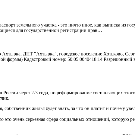
спорт земельного участка - это ничто иное, как выписка из го
ующиеся для государственной регистрации прав…
о Ахтырка, ДНТ "Ахтырка", городское поселение Хотьково, Серг
ьной формы) Кадастровый номер: 50:05:0040418:14 Разрешонный
России через 2-3 года, но реформирование составляющих этого 
глик.
ся, собственник жилья будет знать, за что он платит и почему у
о это очень серьезная сфера социальных отношений, которую реш