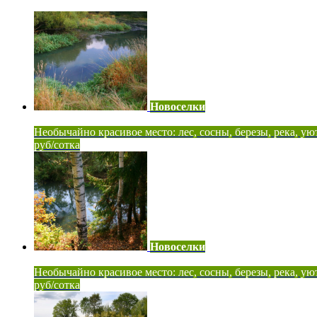
Новоселки
Необычайно красивое место: лес, сосны, березы, река, ую
руб/сотка
Новоселки
Необычайно красивое место: лес, сосны, березы, река, ую
руб/сотка