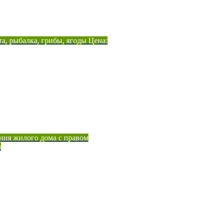
а, рыбалка, грибы, ягоды Цена:
ния жилого дома с правом
а