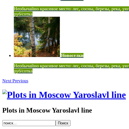
Необычайно красивое место: лес, сосны, березы, река, ую
руб/сотка
Новоселки
Необычайно красивое место: лес, сосны, березы, река, ую
руб/сотка
Next
Previous
Plots in Moscow Yaroslavl line