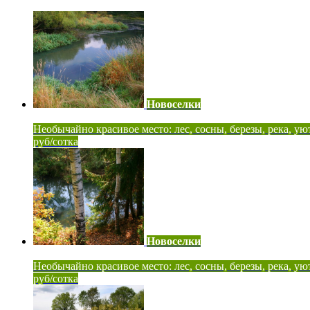
Новоселки
Необычайно красивое место: лес, сосны, березы, река, ую
руб/сотка
Новоселки
Необычайно красивое место: лес, сосны, березы, река, ую
руб/сотка