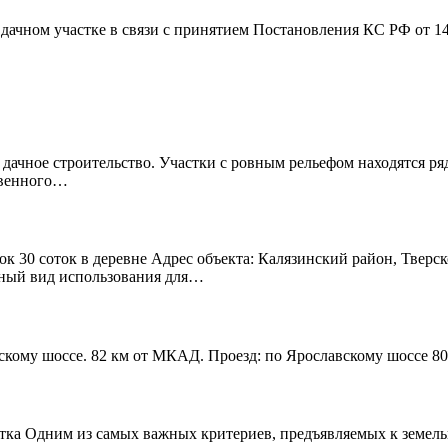
дачном участке в связи с принятием Постановления КС РФ от 1
 дачное строительство. Участки с ровным рельефом находятся р
твенного…
к 30 соток в деревне Адрес объекта: Калязинский район, Тверск
нный вид использования для…
скому шоссе. 82 км от МКАД. Проезд: по Ярославскому шоссе 80
тка Одним из самых важных критериев, предъявляемых к земельно