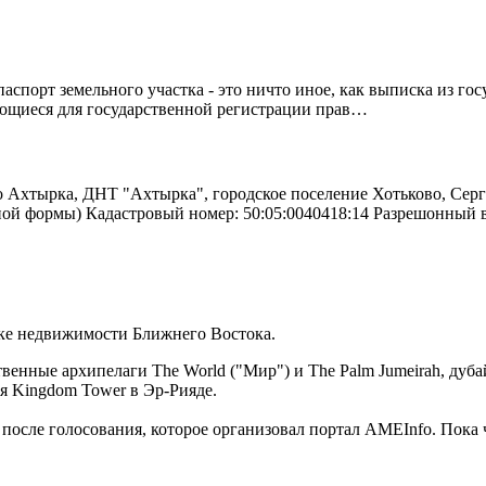
спорт земельного участка - это ничто иное, как выписка из го
ующиеся для государственной регистрации прав…
о Ахтырка, ДНТ "Ахтырка", городское поселение Хотьково, Серг
ьной формы) Кадастровый номер: 50:05:0040418:14 Разрешонный
ынке недвижимости Ближнего Востока.
венные архипелаги The World ("Мир") и The Palm Jumeirah, дубайс
ня Kingdom Tower в Эр-Рияде.
 после голосования, которое организовал портал AMEInfo. Пока ч