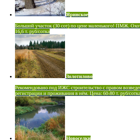
Яринское
Большой участок (30 сот) по цене маленького! ПМЖ. Охот
16,6 т. руб/сотка
Золотилово
Рекомендовано под ИЖС строительство с правом возведе
регистрации и проживания в нём. Цена: 60-80 т. руб/сотк
Новоселки