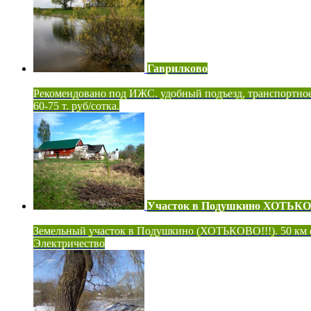
Гаврилково
Рекомендовано под ИЖС. удобный подъезд, транспортно
60-75 т. руб/сотка.
Участок в Подушкино ХОТЬК
Земельный участок в Подушкино (ХОТЬКОВО!!!). 50 км
Электричество