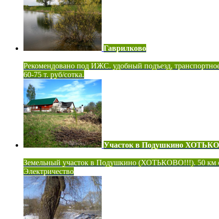
Гаврилково
Рекомендовано под ИЖС. удобный подъезд, транспортно
60-75 т. руб/сотка.
Участок в Подушкино ХОТЬК
Земельный участок в Подушкино (ХОТЬКОВО!!!). 50 км
Электричество