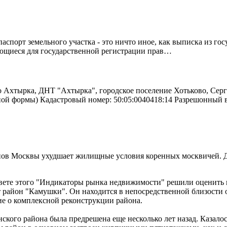
спорт земельного участка - это ничто иное, как выписка из го
ующиеся для государственной регистрации прав…
о Ахтырка, ДНТ "Ахтырка", городское поселение Хотьково, Серг
ьной формы) Кадастровый номер: 50:05:0040418:14 Разрешонный
нов Москвы ухудшает жилищные условия коренных москвичей. Де
вете этого "Индикаторы рынка недвижимости" решили оценить 
ят район "Камушки". Он находится в непосредственной близости 
ие о комплексной реконструкции района.
ского района была предрешена еще несколько лет назад. Каза