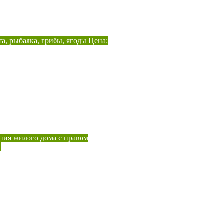
а, рыбалка, грибы, ягоды Цена:
ния жилого дома с правом
а