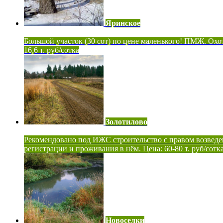
Яринское
Большой участок (30 сот) по цене маленького! ПМЖ. Охот
16,6 т. руб/сотка
Золотилово
Рекомендовано под ИЖС строительство с правом возведе
регистрации и проживания в нём. Цена: 60-80 т. руб/сотк
Новоселки