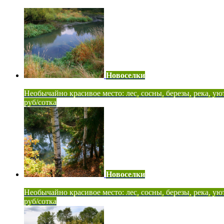
Новоселки
Необычайно красивое место: лес, сосны, березы, река, ую
руб/сотка
Новоселки
Необычайно красивое место: лес, сосны, березы, река, ую
руб/сотка