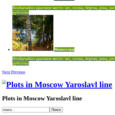
Необычайно красивое место: лес, сосны, березы, река, ую
руб/сотка
Новоселки
Необычайно красивое место: лес, сосны, березы, река, ую
руб/сотка
Next
Previous
Plots in Moscow Yaroslavl line