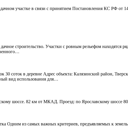
дачном участке в связи с принятием Постановления КС РФ от 1
 дачное строительство. Участки с ровным рельефом находятся р
твенного…
к 30 соток в деревне Адрес объекта: Калязинский район, Тверск
нный вид использования для…
скому шоссе. 82 км от МКАД. Проезд: по Ярославскому шоссе 80
тка Одним из самых важных критериев, предъявляемых к земельно